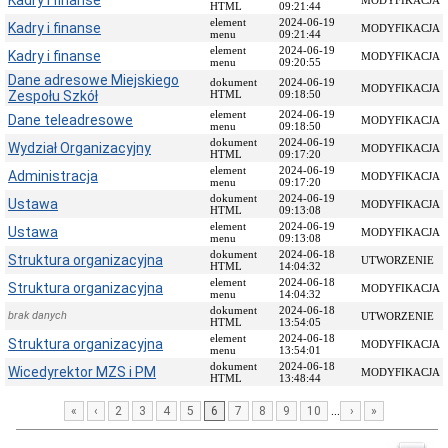
Kadry i finanse
MODYFIKACJA
HTML
09:21:44
działania
element
2024-06-19
Kadry i finanse
MODYFIKACJA
Ustawa
menu
09:21:44
element
2024-06-19
Kadry i finanse
MODYFIKACJA
Uchwała
menu
09:20:55
Dane adresowe Miejskiego
Powierzenie
dokument
2024-06-19
MODYFIKACJA
Zespołu Szkół
HTML
09:18:50
Przedmiot
element
2024-06-19
Dane teleadresowe
MODYFIKACJA
działania
menu
09:18:50
i
dokument
2024-06-19
Wydział Organizacyjny
MODYFIKACJA
kompetencje
HTML
09:17:20
element
2024-06-19
Administracja
MODYFIKACJA
Ewidencje
menu
09:17:20
i
dokument
2024-06-19
Ustawa
MODYFIKACJA
rejestry
HTML
09:13:08
element
2024-06-19
Ustawa
MODYFIKACJA
Skany
menu
09:13:08
dokumentów
dokument
2024-06-18
Struktura organizacyjna
UTWORZENIE
HTML
14:04:32
Dokumenty
element
2024-06-18
Struktura organizacyjna
MODYFIKACJA
menu
14:04:32
Statut
dokument
2024-06-18
szkoły
brak danych
UTWORZENIE
HTML
13:54:05
Regulaminy
element
2024-06-18
Struktura organizacyjna
MODYFIKACJA
menu
13:54:01
Zarządzenia
dokument
2024-06-18
Wicedyrektor MZS i PM
MODYFIKACJA
Dyrektora
HTML
13:48:44
Uchwały
...
«
‹
2
3
4
5
6
7
8
9
10
›
»