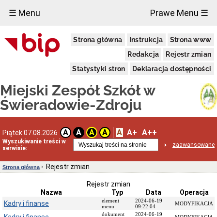
×
☰ Menu
Prawe Menu ☰
Miejski
Strona główna
Instrukcja
Strona www
Zespół
Szkół
Redakcja
Rejestr zmian
Władze
MZS
Statystyki stron
Deklaracja dostępności
Regulamin
Miejski Zespół Szkół w
organizacyjny
Administracja
Świeradowie-Zdroju
Miejskiego
Zespołu
Szkół
A
A+
A++
A
A
A
A
Piątek 07.08.2026
Dane
Wyszukiwanie treści w
teleadresowe
zaawansowane
serwisie:
Struktura
organizacyjna
Rejestr zmian
Strona główna
Struktura
własnościowa
Rejestr zmian
i
Nazwa
Typ
Data
Operacja
majątek
element
2024-06-19
Kadry i finanse
MODYFIKACJA
menu
09:22:04
Prawna
dokument
2024-06-19
podstawa