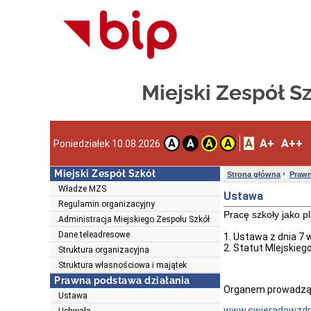
Miejski Zespół S
A
A+
A++
A
A
A
A
Poniedziałek 10.08.2026
Miejski Zespół Szkół
Strona główna
Prawn
Władze MZS
Ustawa
Regulamin organizacyjny
Pracę szkoły jako pl
Administracja Miejskiego Zespołu Szkół
Dane teleadresowe
1. Ustawa z dnia 7 w
2. Statut MIejskieg
Struktura organizacyjna
Struktura własnościowa i majątek
Prawna podstawa działania
Organem prowadząc
Ustawa
www.s
wieradowzdro