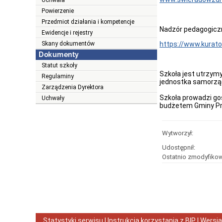
Uchwała
Powierzenie
Przedmiot działania i kompetencje
Nadzór pedagogiczn
Ewidencje i rejestry
Skany dokumentów
https://www.kurato
Dokumenty
Statut szkoły
Szkoła jest utrzym
Regulaminy
jednostka samorzą
Zarządzenia Dyrektora
Szkoła prowadzi go
Uchwały
budżetem Gminy Pr
Wytworzył:
Udostępnił:
Ostatnio zmodyfikow
Statystyki serwisu
|
Instrukcja korzystania z BIP
| Wersj