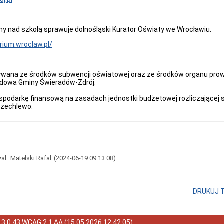
y nad szkołą sprawuje dolnośląski Kurator Oświaty we Wrocławiu.
rium.wroclaw.pl/
ywana ze środków subwencji oświatowej oraz ze środków organu pro
dowa Gminy Świeradów-Zdrój.
spodarkę finansową na zasadach jednostki budżetowej rozliczającej 
zechlewo.
ał:
Matelski Rafał
(2024-06-19 09:13:08)
DRUKUJ 
a
3.0.43 WCAG 2.1 AA
(
15.05.2026 12:42:05
)