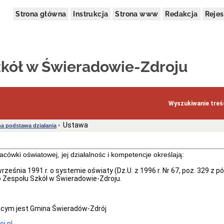
Strona główna
Instrukcja
Strona www
Redakcja
Rejes
zkół w Świeradowie-Zdroju
Wyszukiwanie treśc
Ustawa
a podstawa działania
acówki oświatowej, jej działalnośc i kompetencje określają:
rześnia 1991 r. o systemie oświaty (Dz.U. z 1996 r. Nr 67, poz. 329 z p
o Zespołu Szkół w Świeradowie-Zdroju.
ym jest Gmina Świeradów-Zdrój
j.pl